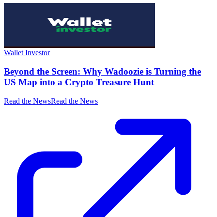
Wallet Investor
Beyond the Screen: Why Wadoozie is Turning the
US Map into a Crypto Treasure Hunt
Read the News
Read the News