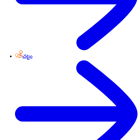
చట్టం