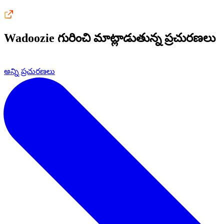
Wadoozie
గురించి మాట్లాడుతున్న ప్రచురణలు
అన్ని ప్రచురణలు