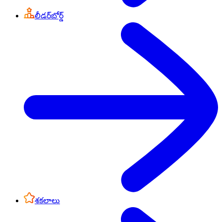
లీడర్‌బోర్డ్
శకలాలు