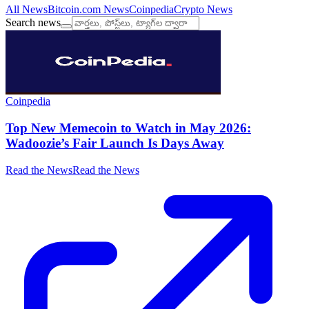
All News
Bitcoin.com News
Coinpedia
Crypto News
Search news
Coinpedia
Top New Memecoin to Watch in May 2026:
Wadoozie’s Fair Launch Is Days Away
Read the News
Read the News