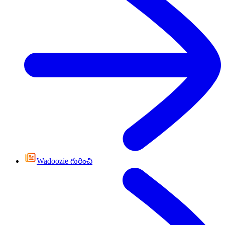
Wadoozie గురించి