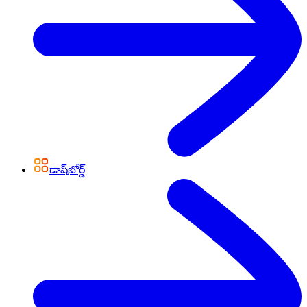
డాష్‌బోర్డ్