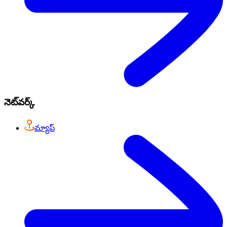
నెట్‌వర్క్
మ్యాప్