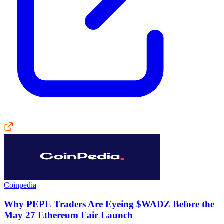
Coinpedia
Why PEPE Traders Are Eyeing $WADZ Before the
May 27 Ethereum Fair Launch