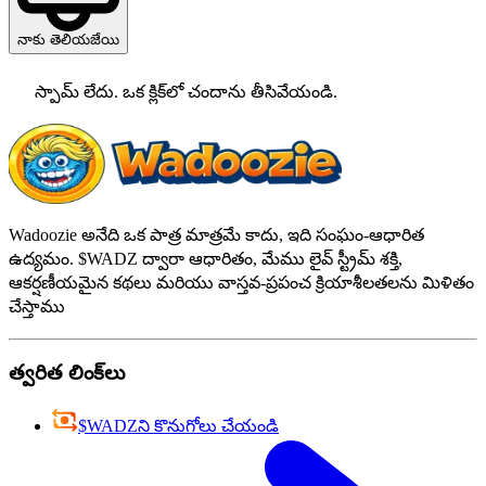
నాకు తెలియజేయి
స్పామ్ లేదు. ఒక క్లిక్‌లో చందాను తీసివేయండి.
Wadoozie అనేది ఒక పాత్ర మాత్రమే కాదు, ఇది సంఘం-ఆధారిత
ఉద్యమం. $WADZ ద్వారా ఆధారితం, మేము లైవ్ స్ట్రీమ్ శక్తి,
ఆకర్షణీయమైన కథలు మరియు వాస్తవ-ప్రపంచ క్రియాశీలతలను మిళితం
చేస్తాము
త్వరిత లింక్‌లు
$WADZని కొనుగోలు చేయండి