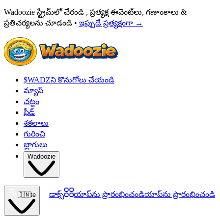
Wadoozie స్ట్రీమ్‌లో చేరండి , ప్రత్యక్ష ఈవెంట్‌లు, గణాంకాలు &
ప్రతిచర్యలను చూడండి •
ఇప్పుడే ప్రత్యక్షంగా
→
$WADZని కొనుగోలు చేయండి
మ్యాప్
చట్టం
ఫీడ్
శకలాలు
గురించి
బ్లాగులు
Wadoozie
డాక్స్
యాప్‌ను ప్రారంభించండి
యాప్‌ను ప్రారంభించండి
🇮🇳
te