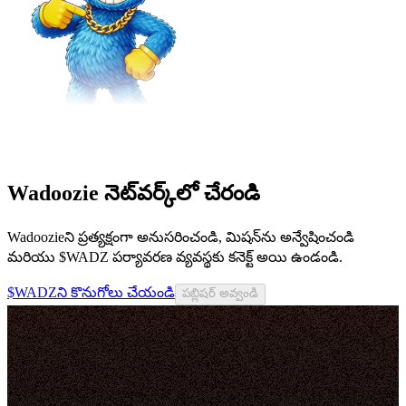
Wadoozie నెట్‌వర్క్‌లో చేరండి
Wadoozieని ప్రత్యక్షంగా అనుసరించండి, మిషన్‌ను అన్వేషించండి
మరియు $WADZ పర్యావరణ వ్యవస్థకు కనెక్ట్ అయి ఉండండి.
$WADZని కొనుగోలు చేయండి
పబ్లిషర్ అవ్వండి