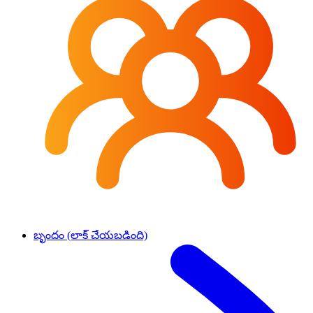
బృందం (లాక్ చేయబడింది)