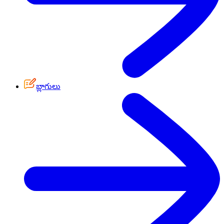
బ్లాగులు