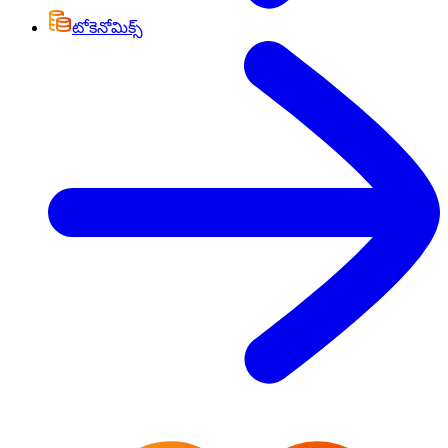
టోకెనోమిక్స్