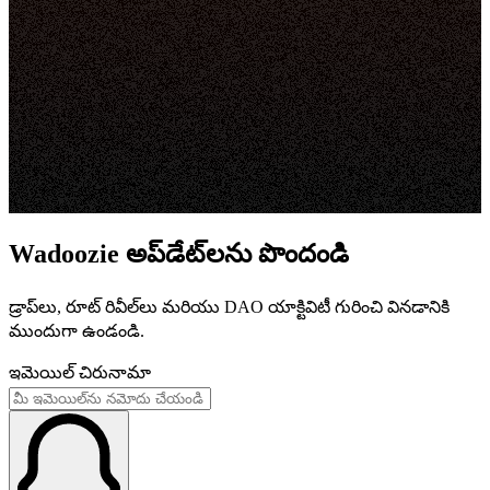
Wadoozie అప్‌డేట్‌లను పొందండి
డ్రాప్‌లు, రూట్ రివీల్‌లు మరియు DAO యాక్టివిటీ గురించి వినడానికి
ముందుగా ఉండండి.
ఇమెయిల్ చిరునామా