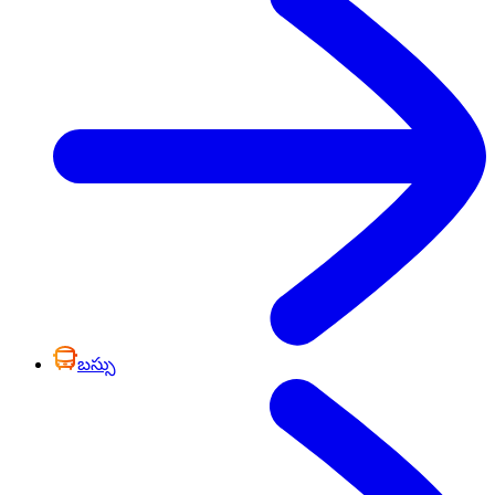
బస్సు