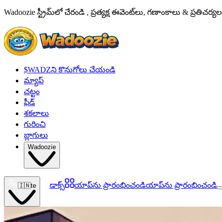
Wadoozie స్ట్రీమ్‌లో చేరండి , ప్రత్యక్ష ఈవెంట్‌లు, గణాంకాలు & ప్రతిచర
$WADZని కొనుగోలు చేయండి
మ్యాప్
చట్టం
ఫీడ్
శకలాలు
గురించి
బ్లాగులు
Wadoozie
డాక్స్
యాప్‌ను ప్రారంభించండి
యాప్‌ను ప్రారంభించండి
🇮🇳
te