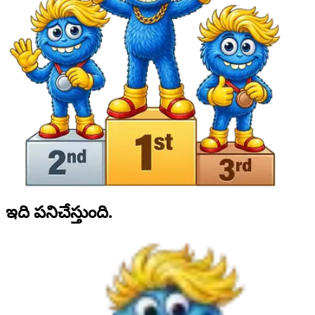
ఇది
పనిచేస్తుంది.