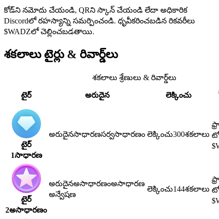
కోడ్‌ని నమోదు చేయండి, QRని స్కాన్ చేయండి లేదా అధికారిక
Discordలో రహస్యాన్ని సమర్పించండి. ధృవీకరించబడిన రికవరీలు
$WADZలో చెల్లించబడతాయి.
శకలాలు
టైర్లు & రివార్డ్‌లు
శకలాలు
శ్రేణులు & రివార్డ్‌లు
టైర్
అరుదైన
లెక్కించు
ఫ్
అరుదైన
సాధారణ
సర్వసాధారణం
లెక్కించు
300
శకలాలు
టో
టైర్
$
1
సాధారణ
ఫ్
అరుదైన
అసాధారణం
అసాధారణ
లెక్కించు
144
శకలాలు
టో
అన్వేషణ
టైర్
$
2
అసాధారణం