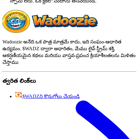
స్పామ్ లేదు. ఒక క్లిక్‌లో చందాను తీసివేయండి.
Wadoozie అనేది ఒక పాత్ర మాత్రమే కాదు, ఇది సంఘం-ఆధారిత
ఉద్యమం. $WADZ ద్వారా ఆధారితం, మేము లైవ్ స్ట్రీమ్ శక్తి,
ఆకర్షణీయమైన కథలు మరియు వాస్తవ-ప్రపంచ క్రియాశీలతలను మిళితం
చేస్తాము
త్వరిత లింక్‌లు
$WADZని కొనుగోలు చేయండి