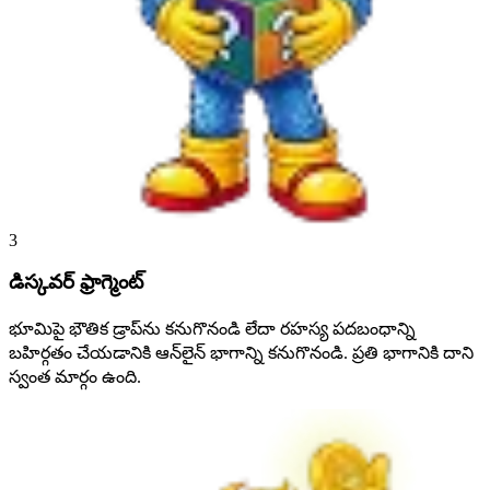
3
డిస్కవర్ ఫ్రాగ్మెంట్
భూమిపై భౌతిక డ్రాప్‌ను కనుగొనండి లేదా రహస్య పదబంధాన్ని
బహిర్గతం చేయడానికి ఆన్‌లైన్ భాగాన్ని కనుగొనండి. ప్రతి భాగానికి దాని
స్వంత మార్గం ఉంది.