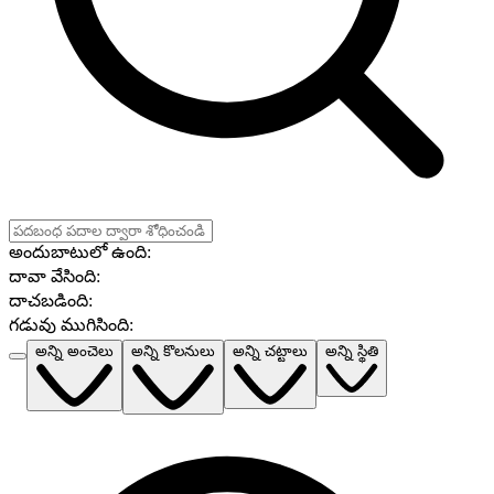
అందుబాటులో ఉంది
:
దావా వేసింది
:
దాచబడింది
:
గడువు ముగిసింది
:
అన్ని అంచెలు
అన్ని కొలనులు
అన్ని చట్టాలు
అన్ని స్థితి