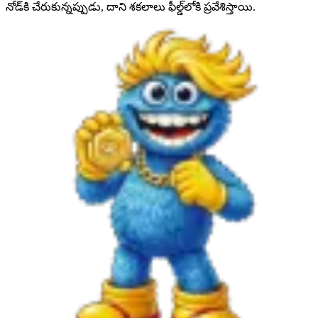
నోడ్‌కి చేరుకున్నప్పుడు, దాని శకలాలు ఫీల్డ్‌లోకి ప్రవేశిస్తాయి.