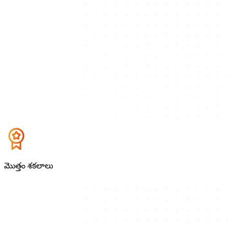
మొత్తం శకలాలు