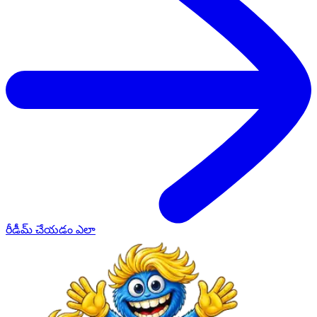
రీడీమ్ చేయడం ఎలా