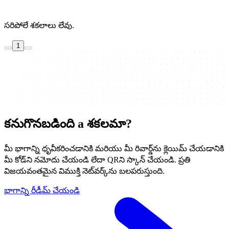
సరిపోలే శకలాలు లేవు.
1
కనుగొనబడింది a
శకలమా?
మీ భాగాన్ని ధృవీకరించడానికి మరియు మీ రివార్డ్‌ను క్లెయిమ్ చేయడానికి
మీ కోడ్‌ని నమోదు చేయండి లేదా QRని స్కాన్ చేయండి. ప్రతి
విజయవంతమైన విముక్తి నెట్‌వర్క్‌ను బలపరుస్తుంది.
భాగాన్ని రీడీమ్ చేయండి