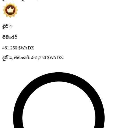
టైర్ 4
లెజెండరీ
461,250 $WADZ
టైర్ 4, లెజెండరీ. 461,250 $WADZ.