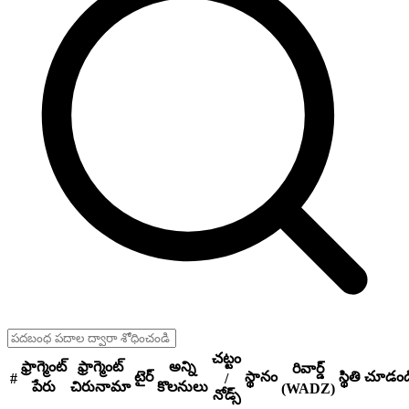
చట్టం
ఫ్రాగ్మెంట్
ఫ్రాగ్మెంట్
అన్ని
రివార్డ్
టైర్
స్థానం
స్థితి
చూడండ
#
/
పేరు
చిరునామా
కొలనులు
(WADZ)
నోడ్స్