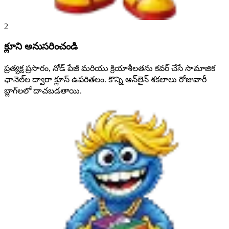
2
క్లూని అనుసరించండి
ప్రత్యక్ష ప్రసారం, నోడ్ పేజీ మరియు క్రియాశీలతను కవర్ చేసే సామాజిక
ఛానెల్‌ల ద్వారా క్లూస్ ఉపరితలం. కొన్ని ఆన్‌లైన్ శకలాలు రోజువారీ
బ్లాగ్‌లలో దాచబడతాయి.