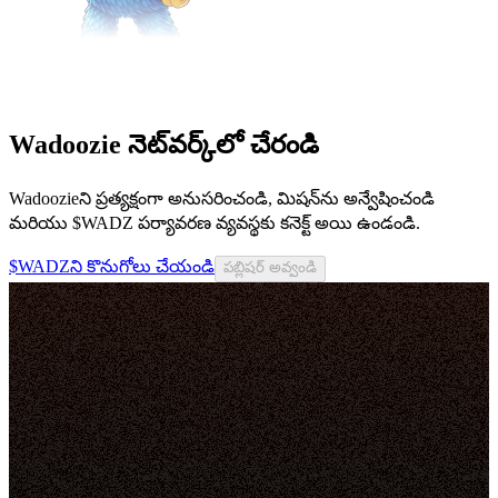
Wadoozie నెట్‌వర్క్‌లో చేరండి
Wadoozieని ప్రత్యక్షంగా అనుసరించండి, మిషన్‌ను అన్వేషించండి
మరియు $WADZ పర్యావరణ వ్యవస్థకు కనెక్ట్ అయి ఉండండి.
$WADZని కొనుగోలు చేయండి
పబ్లిషర్ అవ్వండి