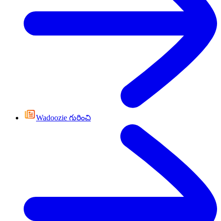
Wadoozie గురించి