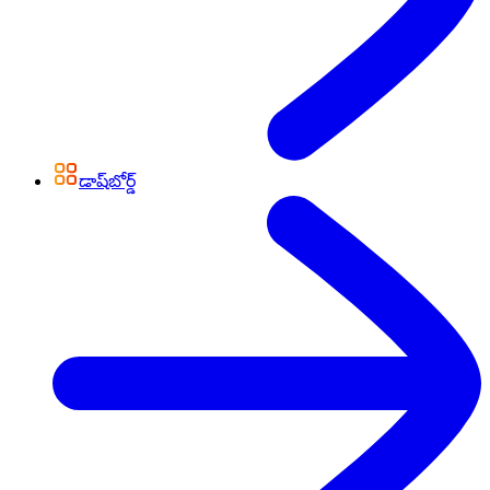
డాష్‌బోర్డ్