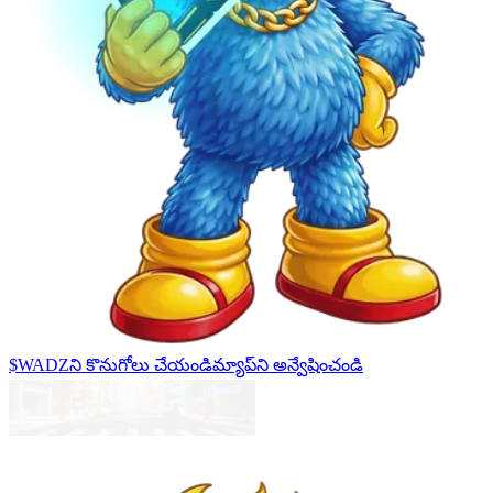
$WADZని కొనుగోలు చేయండి
మ్యాప్‌ని అన్వేషించండి