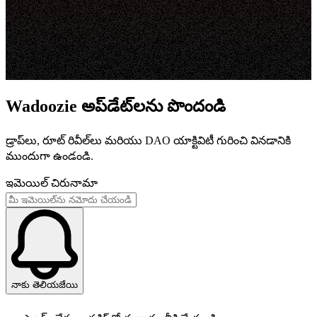
Wadoozie అప్‌డేట్‌లను పొందండి
డ్రాప్‌లు, రూట్ రివీల్‌లు మరియు DAO యాక్టివిటీ గురించి వినడానికి
ముందుగా ఉండండి.
ఇమెయిల్ చిరునామా
నాకు తెలియజేయి