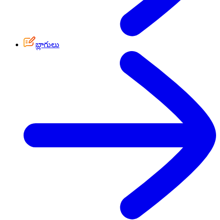
బ్లాగులు