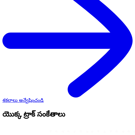
శకలాలు అన్వేషించండి
యొక్క ట్రాక్
సంకేతాలు