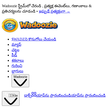
Wadoozie స్ట్రీమ్‌లో చేరండి , ప్రత్యక్ష ఈవెంట్‌లు, గణాంకాలు &
ప్రతిచర్యలను చూడండి •
ఇప్పుడే ప్రత్యక్షంగా
→
$WADZని కొనుగోలు చేయండి
మ్యాప్
చట్టం
ఫీడ్
శకలాలు
గురించి
బ్లాగులు
Wadoozie
డాక్స్
యాప్‌ను ప్రారంభించండి
యాప్‌ను ప్రారంభించండి
🇮🇳
te