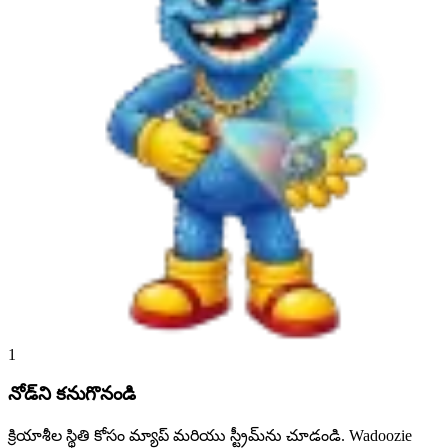
1
నోడ్‌ని కనుగొనండి
క్రియాశీల స్థితి కోసం మ్యాప్ మరియు స్ట్రీమ్‌ను చూడండి. Wadoozie