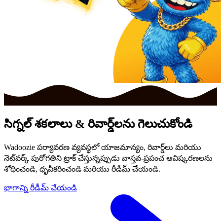
సిగ్నల్
శకలాలు
& రివార్డ్‌లను గెలుచుకోండి
Wadoozie పర్యావరణ వ్యవస్థలో యాజమాన్యం, రివార్డ్‌లు మరియు
నెట్‌వర్క్ పురోగతిని ట్రాక్ చేస్తున్నప్పుడు వాస్తవ-ప్రపంచ ఆవిష్కరణలను
శోధించండి, ధృవీకరించండి మరియు రీడీమ్ చేయండి.
భాగాన్ని రీడీమ్ చేయండి