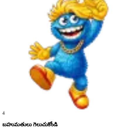
4
బహుమతులు గెలుచుకోండి