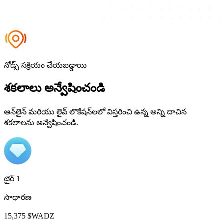
నోడ్స్ సక్రియం చేయబడ్డాయి
శకలాలు
అన్వేషించండి
ఆన్‌లైన్ మరియు లైవ్ లొకేషన్‌లలో విస్తరించి ఉన్న అన్ని దాచిన
శకలాలను అన్వేషించండి.
టైర్ 1
సాధారణ
15,375 $WADZ