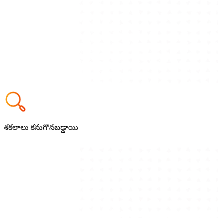
శకలాలు కనుగొనబడ్డాయి