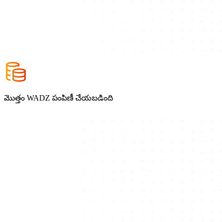
మొత్తం WADZ పంపిణీ చేయబడింది