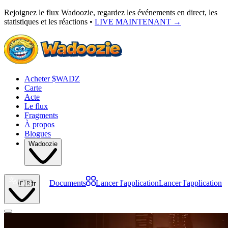
Rejoignez le flux Wadoozie, regardez les événements en direct, les
statistiques et les réactions •
LIVE MAINTENANT
→
Acheter $WADZ
Carte
Acte
Le flux
Fragments
À propos
Blogues
Wadoozie
Documents
Lancer l'application
Lancer l'application
🇫🇷
fr