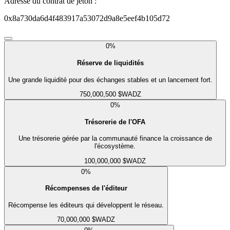
Adresse du contrat de jeton :
0x8a730da6d4f483917a53072d9a8e5eef4b105d72
0
%
Réserve de liquidités
Une grande liquidité pour des échanges stables et un lancement fort.
750,000,500 $WADZ
0
%
Trésorerie de l'OFA
Une trésorerie gérée par la communauté finance la croissance de
l'écosystème.
100,000,000 $WADZ
0
%
Récompenses de l'éditeur
Récompense les éditeurs qui développent le réseau.
70,000,000 $WADZ