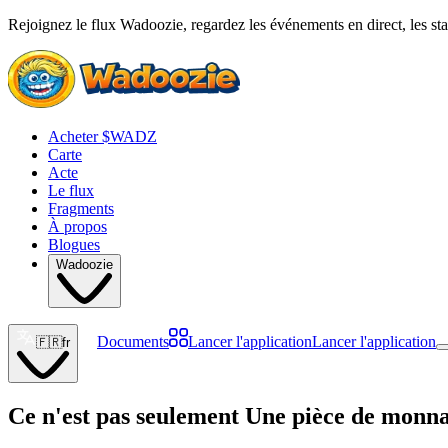
Rejoignez le flux Wadoozie, regardez les événements en direct, les stat
Acheter $WADZ
Carte
Acte
Le flux
Fragments
À propos
Blogues
Wadoozie
Documents
Lancer l'application
Lancer l'application
🇫🇷
fr
Ce n'est pas seulement
Une pièce de monn