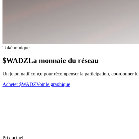
Tokénomique
$WADZ
La monnaie du réseau
Un jeton natif conçu pour récompenser la participation, coordonner le r
Acheter $WADZ
Voir le graphique
Prix actuel