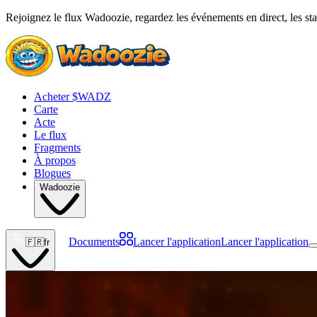
Rejoignez le flux Wadoozie, regardez les événements en direct, les stat
Acheter $WADZ
Carte
Acte
Le flux
Fragments
À propos
Blogues
Wadoozie
Documents
Lancer l'application
Lancer l'application
🇫🇷
fr