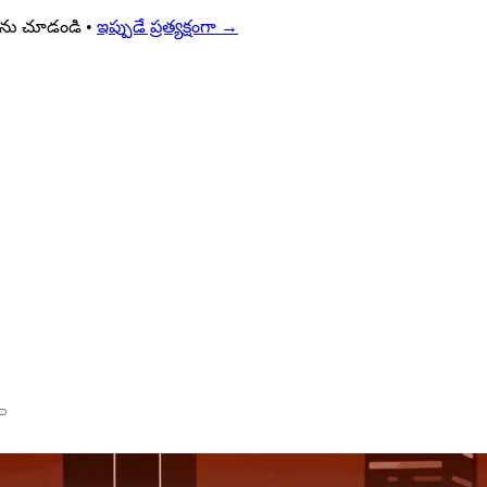
్యలను చూడండి •
ఇప్పుడే ప్రత్యక్షంగా
→