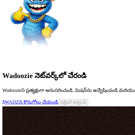
Wadoozie నెట్‌వర్క్‌లో చేరండి
Wadoozieని ప్రత్యక్షంగా అనుసరించండి, మిషన్‌ను అన్వేషించండి మరియ
$WADZని కొనుగోలు చేయండి
పబ్లిషర్ అవ్వండి