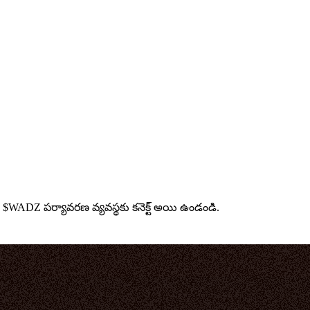
ు $WADZ పర్యావరణ వ్యవస్థకు కనెక్ట్ అయి ఉండండి.