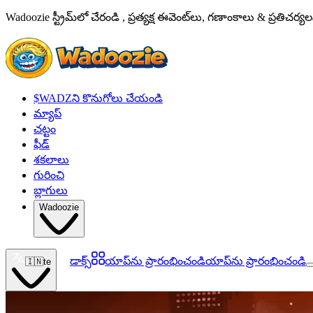
Wadoozie స్ట్రీమ్‌లో చేరండి , ప్రత్యక్ష ఈవెంట్‌లు, గణాంకాలు & ప్రతిచర
$WADZని కొనుగోలు చేయండి
మ్యాప్
చట్టం
ఫీడ్
శకలాలు
గురించి
బ్లాగులు
Wadoozie
డాక్స్
యాప్‌ను ప్రారంభించండి
యాప్‌ను ప్రారంభించండి
🇮🇳
te