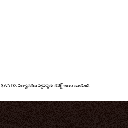
ు $WADZ పర్యావరణ వ్యవస్థకు కనెక్ట్ అయి ఉండండి.