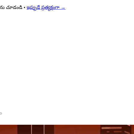
్యలను చూడండి •
ఇప్పుడే ప్రత్యక్షంగా
→