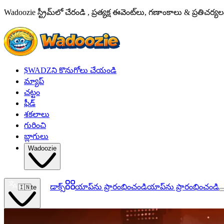
Wadoozie స్ట్రీమ్‌లో చేరండి , ప్రత్యక్ష ఈవెంట్‌లు, గణాంకాలు & ప్రతిచర
$WADZని కొనుగోలు చేయండి
మ్యాప్
చట్టం
ఫీడ్
శకలాలు
గురించి
బ్లాగులు
Wadoozie
డాక్స్
యాప్‌ను ప్రారంభించండి
యాప్‌ను ప్రారంభించండి
🇮🇳
te