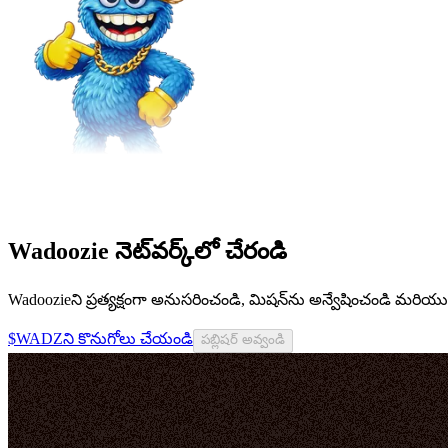
Wadoozie నెట్‌వర్క్‌లో చేరండి
Wadoozieని ప్రత్యక్షంగా అనుసరించండి, మిషన్‌ను అన్వేషించండి మరియ
$WADZని కొనుగోలు చేయండి
పబ్లిషర్ అవ్వండి