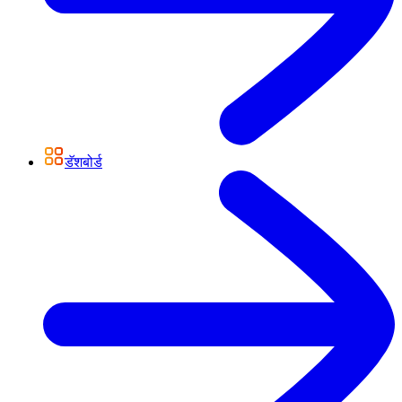
डॅशबोर्ड