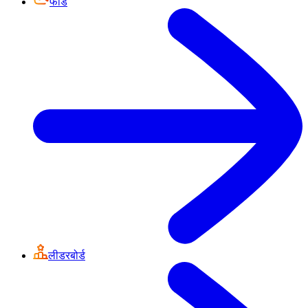
फीड
लीडरबोर्ड