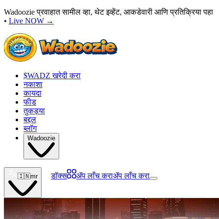
Wadoozie प्रवाहात सामील व्हा, थेट इव्हेंट, आकडेवारी आणि प्रतिक्रिया पहा
•
Live NOW
→
$WADZ खरेदी करा
नकाशा
कायदा
फीड
तुकड्या
बद्दल
ब्लॉग
Wadoozie
डॉक्स
ॲप लाँच करा
ॲप लाँच करा
🇮🇳
mr