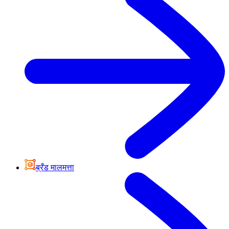
ब्रँड मालमत्ता