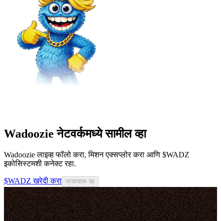
Wadoozie नेटवर्कमध्ये सामील व्हा
Wadoozie लाइव्ह फॉलो करा, मिशन एक्सप्लोर करा आणि $WADZ
इकोसिस्टमशी कनेक्ट रहा.
$WADZ खरेदी करा
प्रकाशक व्हा