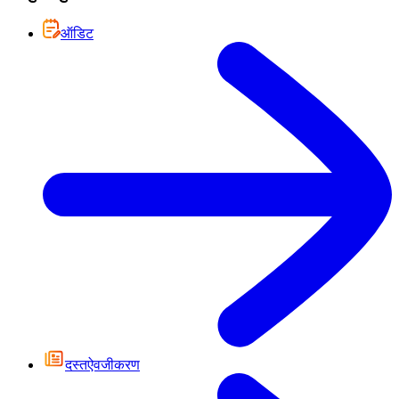
ऑडिट
दस्तऐवजीकरण