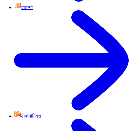
बातम्या
टोकनॉमिक्स