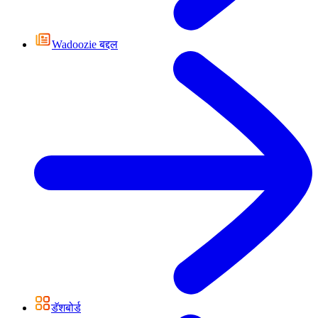
Wadoozie बद्दल
डॅशबोर्ड