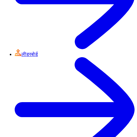
लीडरबोर्ड