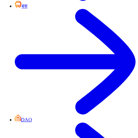
बस
DAO