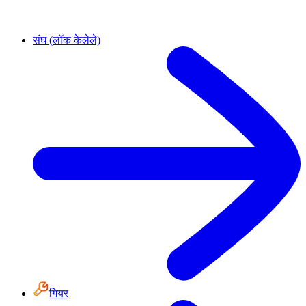
संघ (लॉक केलेले)
गियर