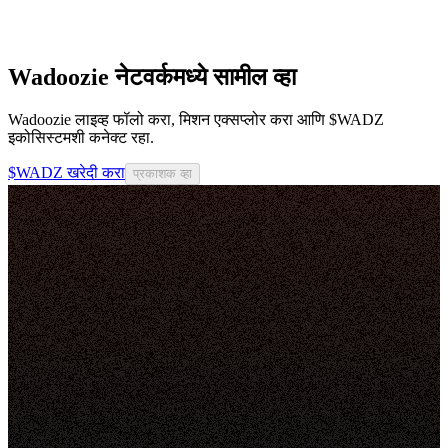
Wadoozie नेटवर्कमध्ये सामील व्हा
Wadoozie लाइव्ह फॉलो करा, मिशन एक्सप्लोर करा आणि $WADZ
इकोसिस्टमशी कनेक्ट रहा.
$WADZ खरेदी करा
प्रकाशक व्हा