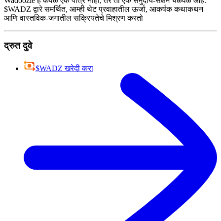
Wadoozie हे केवळ एक पात्र नाही, तर ती एक समुदाय-सक्षम चळवळ आहे.
$WADZ द्वारे समर्थित, आम्ही थेट प्रवाहातील ऊर्जा, आकर्षक कथाकथन
आणि वास्तविक-जगातील सक्रियतेचे मिश्रण करतो
द्रुत दुवे
$WADZ खरेदी करा