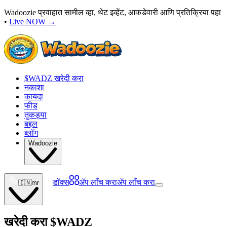
Wadoozie प्रवाहात सामील व्हा, थेट इव्हेंट, आकडेवारी आणि प्रतिक्रिया पहा
•
Live NOW
→
$WADZ खरेदी करा
नकाशा
कायदा
फीड
तुकड्या
बद्दल
ब्लॉग
Wadoozie
डॉक्स
ॲप लाँच करा
ॲप लाँच करा
🇮🇳
mr
खरेदी करा
$WADZ