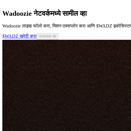
Wadoozie नेटवर्कमध्ये सामील व्हा
Wadoozie लाइव्ह फॉलो करा, मिशन एक्सप्लोर करा आणि $WADZ इकोसिस्टमश
$WADZ खरेदी करा
प्रकाशक व्हा