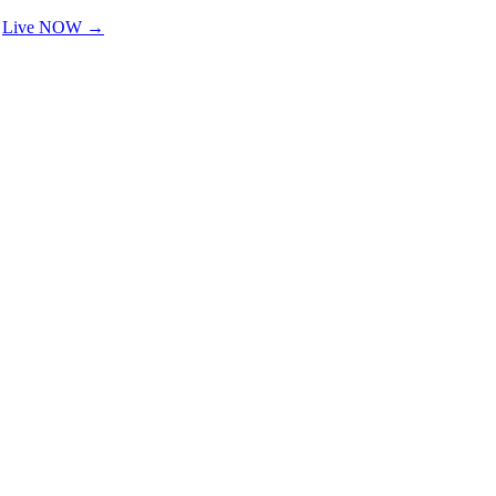
•
Live NOW
→