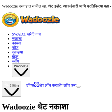
Wadoozie प्रवाहात सामील व्हा, थेट इव्हेंट, आकडेवारी आणि प्रतिक्रिया पहा 
$WADZ खरेदी करा
नकाशा
कायदा
फीड
तुकड्या
बद्दल
ब्लॉग
Wadoozie
डॉक्स
ॲप लाँच करा
ॲप लाँच करा
🇮🇳
mr
Wadoozie थेट नकाशा