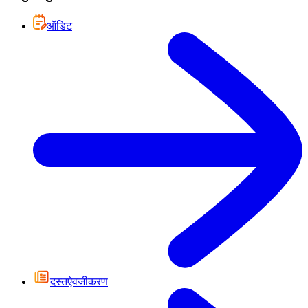
ऑडिट
दस्तऐवजीकरण