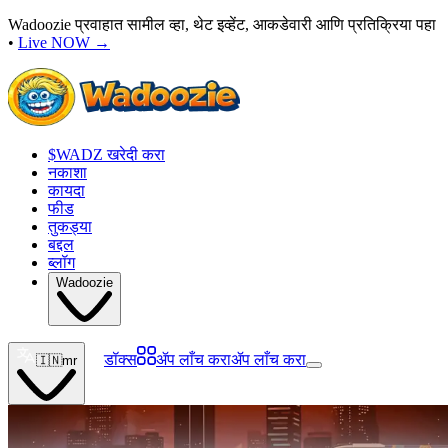
Wadoozie प्रवाहात सामील व्हा, थेट इव्हेंट, आकडेवारी आणि प्रतिक्रिया पहा
•
Live NOW
→
$WADZ खरेदी करा
नकाशा
कायदा
फीड
तुकड्या
बद्दल
ब्लॉग
Wadoozie
डॉक्स
ॲप लाँच करा
ॲप लाँच करा
🇮🇳
mr