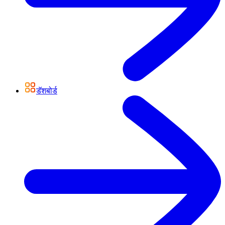
डॅशबोर्ड