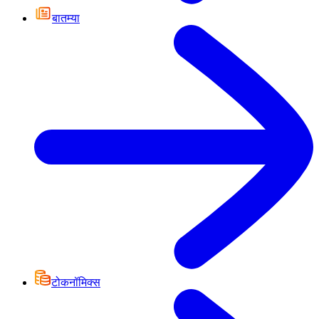
बातम्या
टोकनॉमिक्स