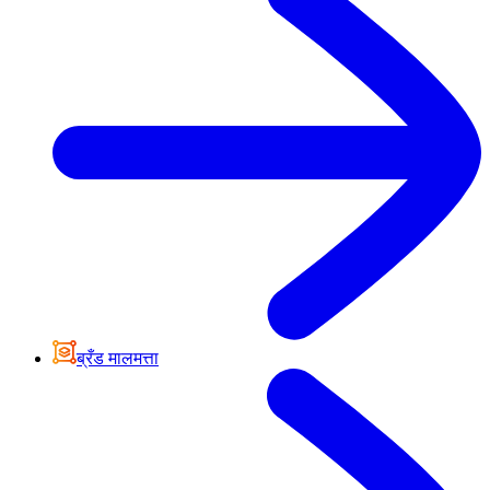
ब्रँड मालमत्ता