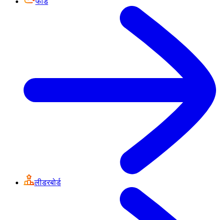
फीड
लीडरबोर्ड