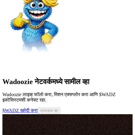
Wadoozie नेटवर्कमध्ये सामील व्हा
Wadoozie लाइव्ह फॉलो करा, मिशन एक्सप्लोर करा आणि $WADZ
इकोसिस्टमशी कनेक्ट रहा.
$WADZ खरेदी करा
प्रकाशक व्हा