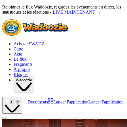
Rejoignez le flux Wadoozie, regardez les événements en direct, les
statistiques et les réactions •
LIVE MAINTENANT
→
Acheter $WADZ
Carte
Acte
Le flux
Fragments
À propos
Blogues
Wadoozie
Documents
Lancer l'application
Lancer l'application
🇫🇷
fr