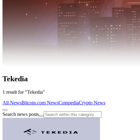
Tekedia
1 result for "Tekedia"
All News
Bitcoin.com News
Coinpedia
Crypto News
Search news posts