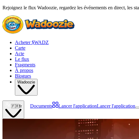
Rejoignez le flux Wadoozie, regardez les événements en direct, les stat
Acheter $WADZ
Carte
Acte
Le flux
Fragments
À propos
Blogues
Wadoozie
Documents
Lancer l'application
Lancer l'application
🇫🇷
fr