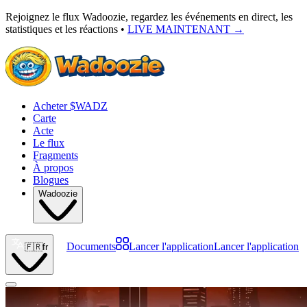
Rejoignez le flux Wadoozie, regardez les événements en direct, les
statistiques et les réactions •
LIVE MAINTENANT
→
Acheter $WADZ
Carte
Acte
Le flux
Fragments
À propos
Blogues
Wadoozie
Documents
Lancer l'application
Lancer l'application
🇫🇷
fr