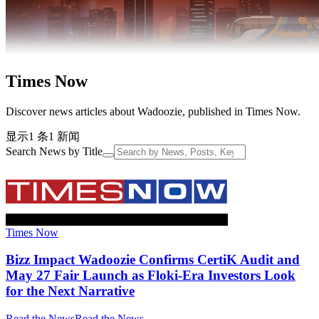
Times Now
Discover news articles about Wadoozie, published in Times Now.
显示1 条1 新闻
Search News by Title
Times Now
Bizz Impact Wadoozie Confirms CertiK Audit and
May 27 Fair Launch as Floki-Era Investors Look
for the Next Narrative
Read the News
Read the News