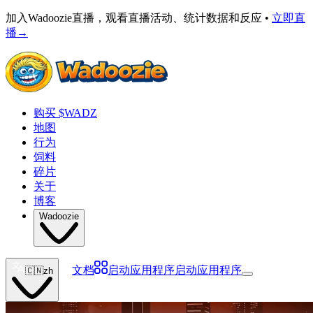
加入Wadoozie直播，观看直播活动、统计数据和反应 •
立即直
播
→
购买 $WADZ
地图
行为
饲料
碎片
关于
博客
Wadoozie
文档
启动应用程序
启动应用程序
🇨🇳
zh