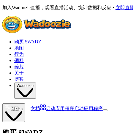
加入Wadoozie直播，观看直播活动、统计数据和反应 •
立即直
购买 $WADZ
地图
行为
饲料
碎片
关于
博客
Wadoozie
文档
启动应用程序
启动应用程序
🇨🇳
zh
购买
$WADZ