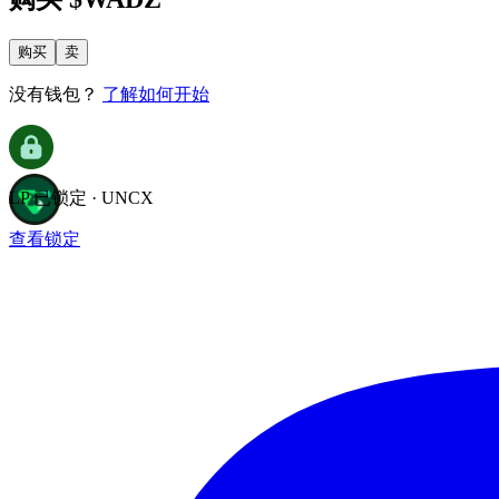
购买
卖
没有钱包？
了解如何开始
LP 已锁定 · UNCX
查看锁定