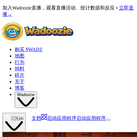
加入Wadoozie直播，观看直播活动、统计数据和反应 •
立即直
播
→
购买 $WADZ
地图
行为
饲料
碎片
关于
博客
Wadoozie
文档
启动应用程序
启动应用程序
🇨🇳
zh