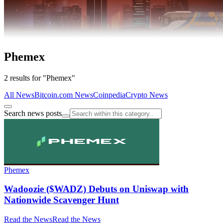
Phemex
2 results for "Phemex"
All News
Bitcoin.com News
Coinpedia
Crypto News
Search news posts
Phemex
Wadoozie ($WADZ) Debuts on Uniswap with
Nationwide Scavenger Hunt
Read the News
Read the News