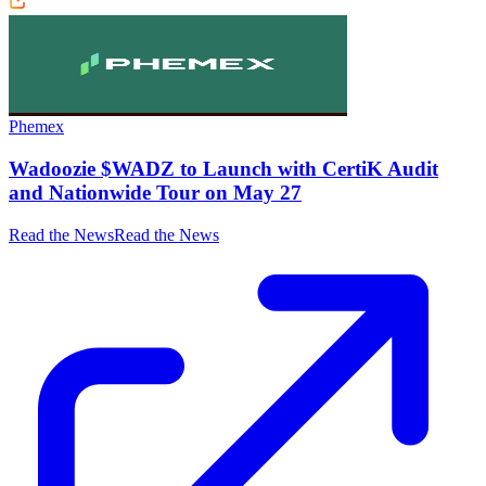
Phemex
Wadoozie $WADZ to Launch with CertiK Audit
and Nationwide Tour on May 27
Read the News
Read the News