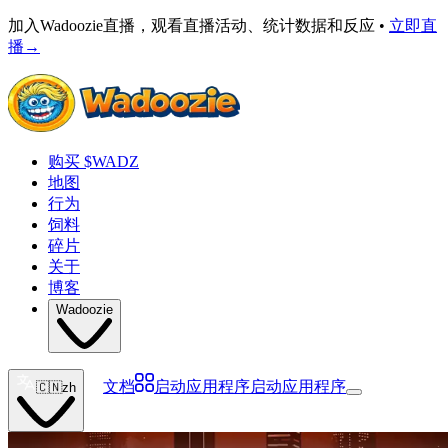
加入Wadoozie直播，观看直播活动、统计数据和反应 •
立即直
播
→
购买 $WADZ
地图
行为
饲料
碎片
关于
博客
Wadoozie
文档
启动应用程序
启动应用程序
🇨🇳
zh