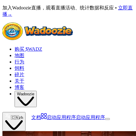
加入Wadoozie直播，观看直播活动、统计数据和反应 •
立即直
播
→
购买 $WADZ
地图
行为
饲料
碎片
关于
博客
Wadoozie
文档
启动应用程序
启动应用程序
🇨🇳
zh