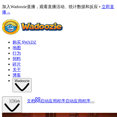
加入Wadoozie直播，观看直播活动、统计数据和反应 •
立即直
播
→
购买 $WADZ
地图
行为
饲料
碎片
关于
博客
Wadoozie
文档
启动应用程序
启动应用程序
🇨🇳
zh