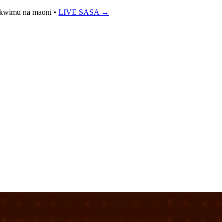
takwimu na maoni •
LIVE SASA
→