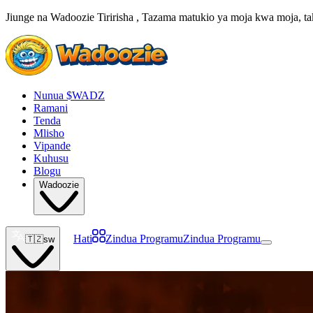
Jiunge na Wadoozie Tiririsha , Tazama matukio ya moja kwa moja, 
Nunua $WADZ
Ramani
Tenda
Mlisho
Vipande
Kuhusu
Blogu
Wadoozie
Hati
Zindua Programu
Zindua Programu
🇹🇿
sw