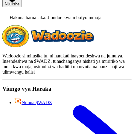
Nijulishe
Hakuna barua taka. Jiondoe kwa mbofyo mmoja.
Wadoozie si mhusika tu, ni harakati inayoendeshwa na jumuiya.
Inaendeshwa na $WADZ, tunachanganya nishati ya mtiririko wa
moja kwa moja, usimulizi wa hadithi unaovutia na uanzishaji wa
ulimwengu halisi
Viungo vya Haraka
Nunua $WADZ