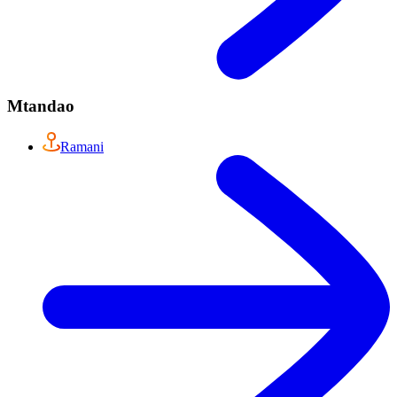
Mtandao
Ramani