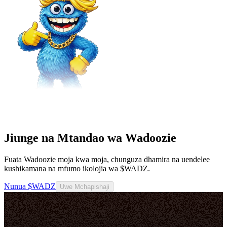
Jiunge na Mtandao wa Wadoozie
Fuata Wadoozie moja kwa moja, chunguza dhamira na uendelee
kushikamana na mfumo ikolojia wa $WADZ.
Nunua $WADZ
Uwe Mchapishaji