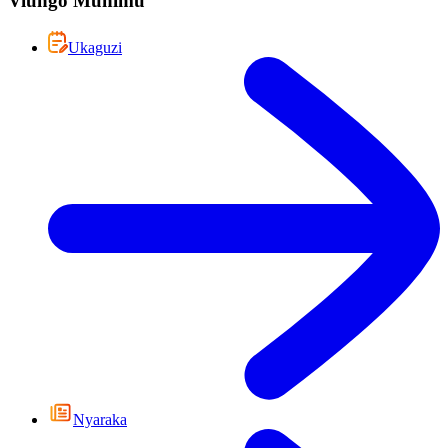
Viungo Muhimu
Ukaguzi
Nyaraka