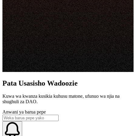
Pata Usasisho Wadoozie
Kuwa wa kwanza kusikia kuhusu matone, ufunuo wa njia na
shughuli za DAO.
Anwani ya barua pepe