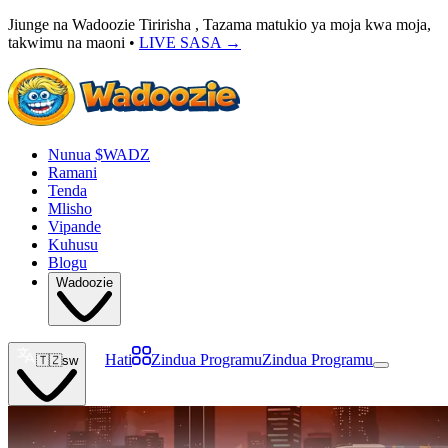
Jiunge na Wadoozie Tiririsha , Tazama matukio ya moja kwa moja,
takwimu na maoni •
LIVE SASA
→
Nunua $WADZ
Ramani
Tenda
Mlisho
Vipande
Kuhusu
Blogu
Wadoozie
Hati
Zindua Programu
Zindua Programu
🇹🇿
sw