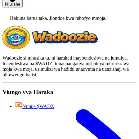
Nijulishe
Hakuna barua taka. Jiondoe kwa mbofyo mmoja.
Wadoozie si mhusika tu, ni harakati inayoendeshwa na jumuiya.
Inaendeshwa na $WADZ, tunachanganya nishati ya mtiririko wa
moja kwa moja, usimulizi wa hadithi unaovutia na uanzishaji wa
ulimwengu halisi
Viungo vya Haraka
Nunua $WADZ