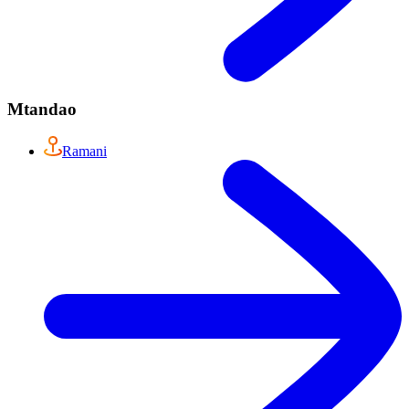
Mtandao
Ramani