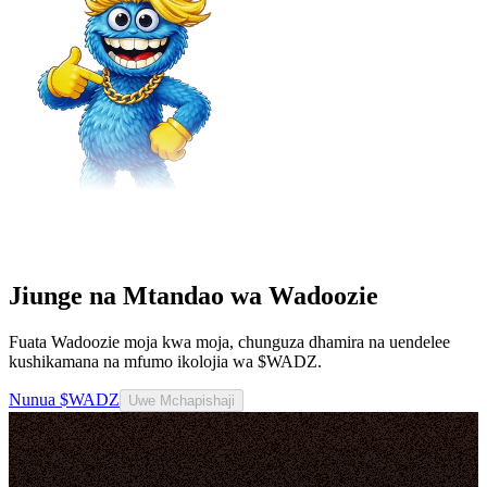
Jiunge na Mtandao wa Wadoozie
Fuata Wadoozie moja kwa moja, chunguza dhamira na uendelee
kushikamana na mfumo ikolojia wa $WADZ.
Nunua $WADZ
Uwe Mchapishaji