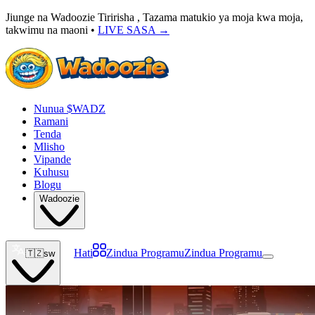
Jiunge na Wadoozie Tiririsha , Tazama matukio ya moja kwa moja,
takwimu na maoni •
LIVE SASA
→
Nunua $WADZ
Ramani
Tenda
Mlisho
Vipande
Kuhusu
Blogu
Wadoozie
Hati
Zindua Programu
Zindua Programu
🇹🇿
sw