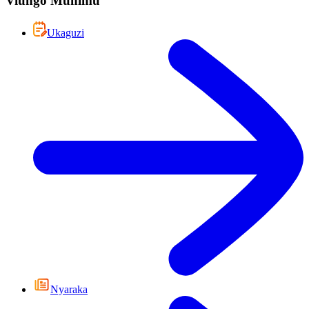
Viungo Muhimu
Ukaguzi
Nyaraka