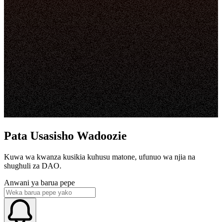
Pata Usasisho Wadoozie
Kuwa wa kwanza kusikia kuhusu matone, ufunuo wa njia na
shughuli za DAO.
Anwani ya barua pepe