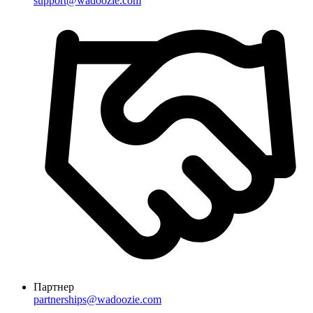
support@wadoozie.com
Партнер
partnerships@wadoozie.com