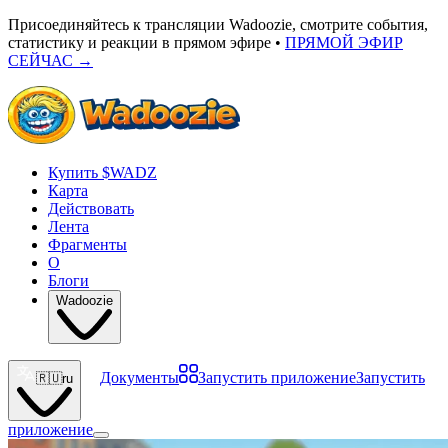
Присоединяйтесь к трансляции Wadoozie, смотрите события,
статистику и реакции в прямом эфире •
ПРЯМОЙ ЭФИР
СЕЙЧАС
→
Купить $WADZ
Карта
Действовать
Лента
Фрагменты
О
Блоги
Wadoozie
Документы
Запустить приложение
Запустить
🇷🇺
ru
приложение