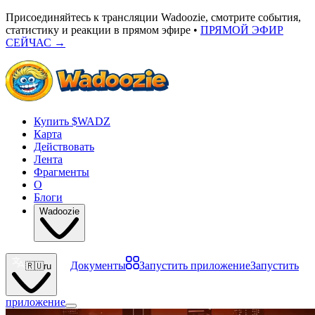
Присоединяйтесь к трансляции Wadoozie, смотрите события,
статистику и реакции в прямом эфире •
ПРЯМОЙ ЭФИР
СЕЙЧАС
→
Купить $WADZ
Карта
Действовать
Лента
Фрагменты
О
Блоги
Wadoozie
Документы
Запустить приложение
Запустить
🇷🇺
ru
приложение