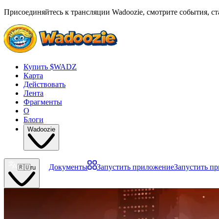
Присоединяйтесь к трансляции Wadoozie, смотрите события, ст
Купить $WADZ
Карта
Действовать
Лента
Фрагменты
О
Блоги
Wadoozie
Документы
Запустить приложение
Запустить п
🇷🇺
ru