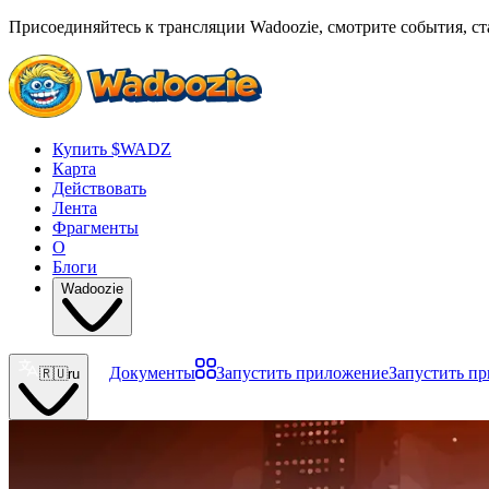
Присоединяйтесь к трансляции Wadoozie, смотрите события, ст
Купить $WADZ
Карта
Действовать
Лента
Фрагменты
О
Блоги
Wadoozie
Документы
Запустить приложение
Запустить п
🇷🇺
ru