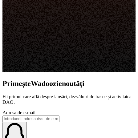
PrimeșteWadoozienoutăți
Fii primul care află despre lansări, dezvăluiri de trasee și activitatea
DAO.
Adresa de e-mail