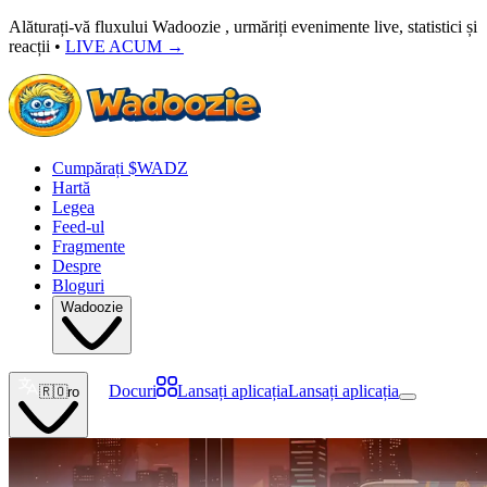
Alăturați-vă fluxului Wadoozie , urmăriți evenimente live, statistici și
reacții •
LIVE ACUM
→
Cumpărați $WADZ
Hartă
Legea
Feed-ul
Fragmente
Despre
Bloguri
Wadoozie
Docuri
Lansați aplicația
Lansați aplicația
🇷🇴
ro