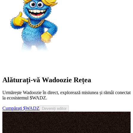
Alăturați-vă Wadoozie Rețea
Urmărește Wadoozie în direct, explorează misiunea și rămâi conectat
la ecosistemul $WADZ.
Cumpărați $WADZ
Deveniți editor