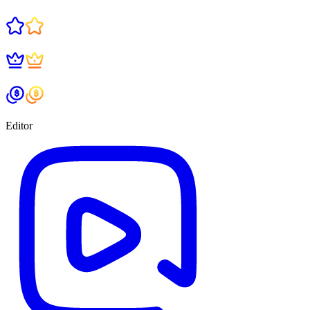
Acasă
Fragmente
Urmărirea hărților
Tranzacții
Editor