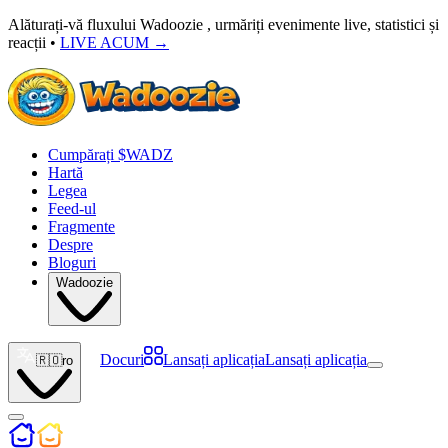
Alăturați-vă fluxului Wadoozie , urmăriți evenimente live, statistici și
reacții •
LIVE ACUM
→
Cumpărați $WADZ
Hartă
Legea
Feed-ul
Fragmente
Despre
Bloguri
Wadoozie
Docuri
Lansați aplicația
Lansați aplicația
🇷🇴
ro