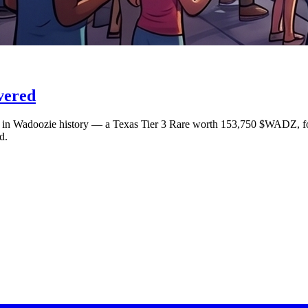
vered
nt in Wadoozie history — a Texas Tier 3 Rare worth 153,750 $WADZ,
d.