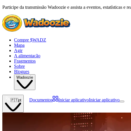
Participe da transmissão Wadoozie e assista a eventos, estatísticas e r
Compre $WADZ
Mapa
Agir
A alimentação
Fragmentos
Sobre
Blogues
Wadoozie
Documentos
Iniciar aplicativo
Iniciar aplicativo
🇵🇹
pt