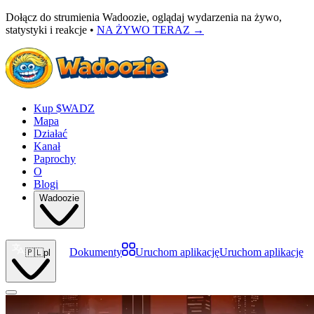
Dołącz do strumienia Wadoozie, oglądaj wydarzenia na żywo,
statystyki i reakcje •
NA ŻYWO TERAZ
→
Kup $WADZ
Mapa
Działać
Kanał
Paprochy
O
Blogi
Wadoozie
Dokumenty
Uruchom aplikację
Uruchom aplikację
🇵🇱
pl