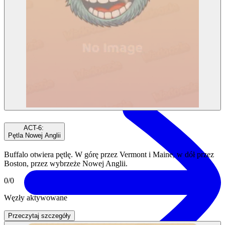
Tokenomika
ACT-6
:
Pętla Nowej Anglii
Buffalo otwiera pętlę. W górę przez Vermont i Maine, w dół przez
Boston, przez wybrzeże Nowej Anglii.
0
/
0
Węzły aktywowane
Przeczytaj szczegóły