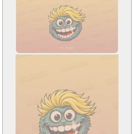
O Wadoozie
Pulpit nawigacyjny