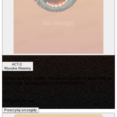
Dołącz do Wadoozie Sieć
Śledź Wadoozie na żywo, poznaj misję i pozostań w kontakcie z
ekosystemem $WADZ.
ACT-7
Kup $WADZ
Zostań wydawcą
ACT-3
:
Wysokie Równiny
Szeroki, spokojny odcinek. Theodore Roosevelt do Black Hills do
Front Range - łącznik przed wschodnim zakrętem.
ACT-8
0
/
0
Węzły aktywowane
Przeczytaj szczegóły