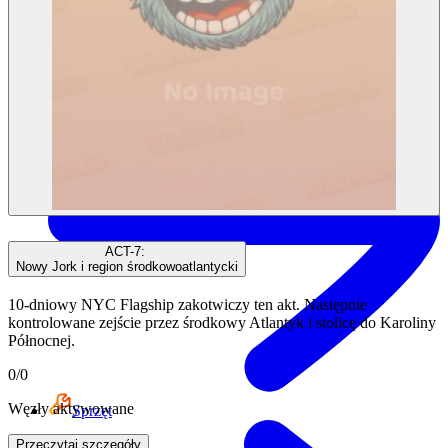
Zespół (zablokowany)
ACT-7
:
Nowy Jork i region środkowoatlantycki
10-dniowy NYC Flagship zakotwiczy ten akt. Następnie
kontrolowane zejście przez środkowy Atlantyk i stolicę do Karoliny
Północnej.
0
/
0
Węzły aktywowane
Sprzęt
Przeczytaj szczegóły