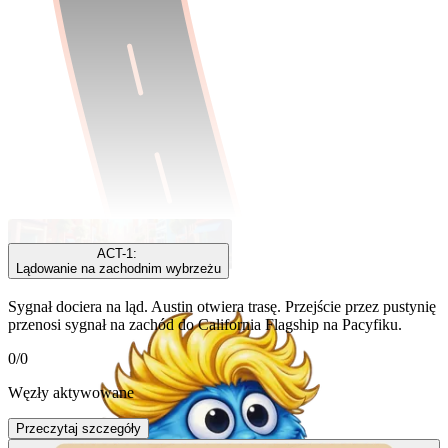
ACT-1
ACT-1
:
Lądowanie na zachodnim wybrzeżu
Sygnał dociera na ląd. Austin otwiera trasę. Przejście przez pustynię
przenosi sygnał na zachód do California Flagship na Pacyfiku.
0
/
0
Węzły aktywowane
Przeczytaj szczegóły