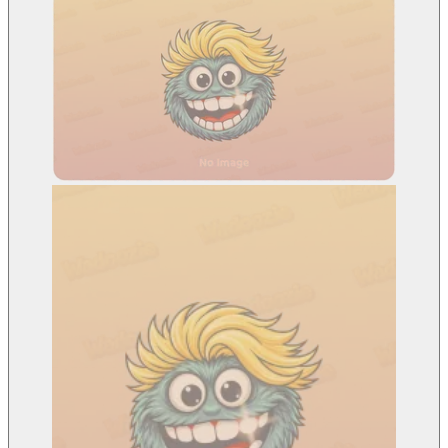
OtrzymujWadoozieaktualizacje
Bądź pierwszym, który dowie się o nowych produktach,
ujawnionych trasach i działaniach DAO.
Adres e-mail
GO
Powiadom mnie
Żadnego spamu. Wystarczy jedno kliknięcie, aby zrezygnować
z subskrypcji.
Wadoozie to nie tylko postać, to ruch napędzany przez społeczność.
Zasilani przez $WADZ, łączymy energię transmisji na żywo,