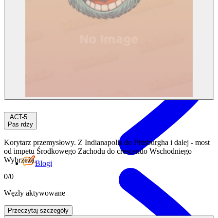
ACT-5
:
Pas rdzy
Korytarz przemysłowy. Z Indianapolis do Pittsburgha i dalej - most
od impetu Środkowego Zachodu do crescendo Wschodniego
Wybrzeża.
Blogi
0
/
0
Węzły aktywowane
Przeczytaj szczegóły