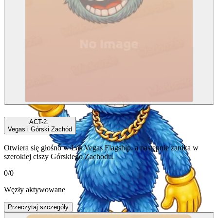
ACT-4
ACT-2
:
Vegas i Górski Zachód
Otwiera się głośno w Las Vegas Flagship, a następnie zanika w
szerokiej ciszy Górskiego Zachodu.
0
/
0
Węzły aktywowane
ACT-5
Przeczytaj szczegóły