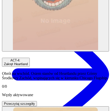
angażujące opowiadanie historii i rzeczywiste aktywacje
Szybkie łącza
Kup $WADZ
ACT-4
:
Zakręt Heartland
Obrót na wschód. Osiem stanów od Heartlandu przez Górny
Środkowy Zachód, wspinających się w kierunku Chicago Flagship.
0
/
0
Węzły aktywowane
Przeczytaj szczegóły