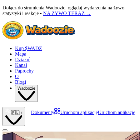
Dołącz do strumienia Wadoozie, oglądaj wydarzenia na żywo,
statystyki i reakcje •
NA ŻYWO TERAZ
→
Kup $WADZ
Mapa
Działać
Kanał
Paprochy
O
Blogi
Wadoozie
Dokumenty
Uruchom aplikację
Uruchom aplikację
🇵🇱
pl