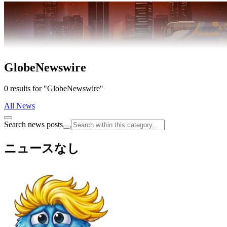
GlobeNewswire
0 results for "GlobeNewswire"
All News
Search news posts
ニュースなし