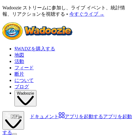
Wadoozie ストリームに参加し、ライブ イベント、統計情
報、リアクションを視聴する •
今すぐライブ
→
$WADZを購入する
地図
活動
フィード
断片
について
ブログ
Wadoozie
ドキュメント
アプリを起動する
アプリを起動
🇯🇵
ja
する