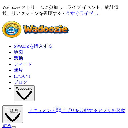
Wadoozie ストリームに参加し、ライブ イベント、統計情
報、リアクションを視聴する •
今すぐライブ
→
$WADZを購入する
地図
活動
フィード
断片
について
ブログ
Wadoozie
ドキュメント
アプリを起動する
アプリを起動
🇯🇵
ja
する