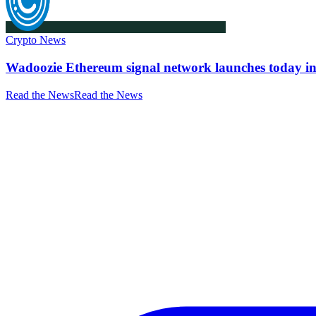
Crypto News
Wadoozie Ethereum signal network launches today in
Read the News
Read the News