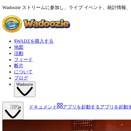
Wadoozie ストリームに参加し、ライブ イベント、統計情報
$WADZを購入する
地図
活動
フィード
断片
について
ブログ
Wadoozie
ドキュメント
アプリを起動する
アプリを起動
🇯🇵
ja