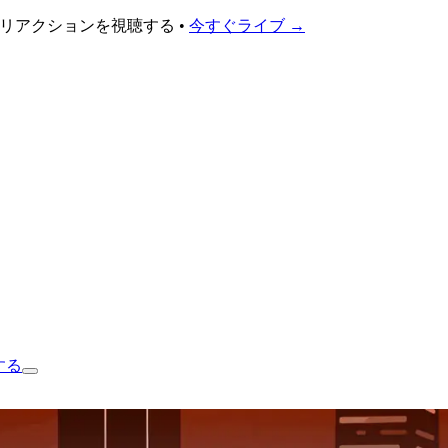
、リアクションを視聴する •
今すぐライブ
→
する