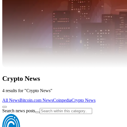
Crypto News
4 results for "Crypto News"
All News
Bitcoin.com News
Coinpedia
Crypto News
Search news posts