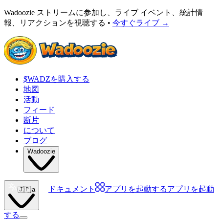
Wadoozie ストリームに参加し、ライブ イベント、統計情
報、リアクションを視聴する •
今すぐライブ
→
$WADZを購入する
地図
活動
フィード
断片
について
ブログ
Wadoozie
ドキュメント
アプリを起動する
アプリを起動
🇯🇵
ja
する