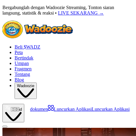
Bergabunglah dengan Wadoozie Streaming, Tonton siaran
langsung, statistik & reaksi •
LIVE SEKARANG
→
Beli $WADZ
Peta
Bertindak
Umpan
Fragmen
Tentang
Blog
Wadoozie
dokumen
Luncurkan Aplikasi
Luncurkan Aplikasi
🇮🇩
id