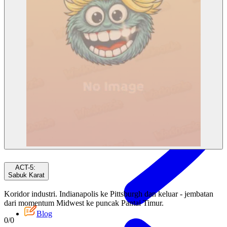
Dasbor
ACT-5
:
Sabuk Karat
Koridor industri. Indianapolis ke Pittsburgh dan keluar - jembatan
dari momentum Midwest ke puncak Pantai Timur.
Blog
0
/
0