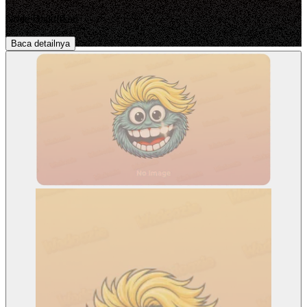
Node Diaktifkan
Baca detailnya
DapatkanWadooziePembaruan
Jadilah yang pertama mengetahui informasi tentang peluncuran
produk baru, pengumuman rute, dan aktivitas DAO.
Alamat email
GO
Beritahu saya
Tanpa spam. Berhenti berlangganan dengan satu klik.