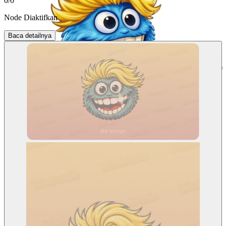
0
/
0
Node Diaktifkan
Baca detailnya
ACT-2
ACT-3