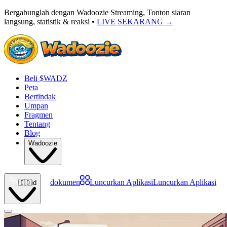
Bergabunglah dengan Wadoozie Streaming, Tonton siaran
langsung, statistik & reaksi •
LIVE SEKARANG
→
Beli $WADZ
Peta
Bertindak
Umpan
Fragmen
Tentang
Blog
Wadoozie
dokumen
Luncurkan Aplikasi
Luncurkan Aplikasi
🇮🇩
id