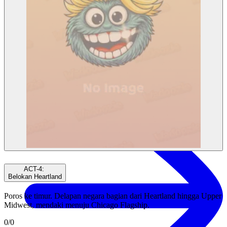
Wadoozie bukan hanya sebuah karakter, namun juga sebuah
gerakan yang didukung oleh komunitas. Didukung oleh $WADZ,
kami memadukan energi siaran langsung, penceritaan yang menarik,
dan aktivasi dunia nyata
Tautan Cepat
Beli $WADZ
ACT-4
:
Belokan Heartland
Poros ke timur. Delapan negara bagian dari Heartland hingga Upper
Midwest, mendaki menuju Chicago Flagship.
0
/
0