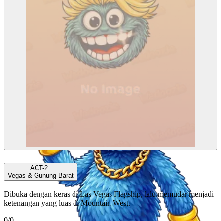
ACT-4
ACT-2
:
Vegas & Gunung Barat
Dibuka dengan keras di Las Vegas Flagship, lalu memudar menjadi
ketenangan yang luas di Mountain West.
0
/
0