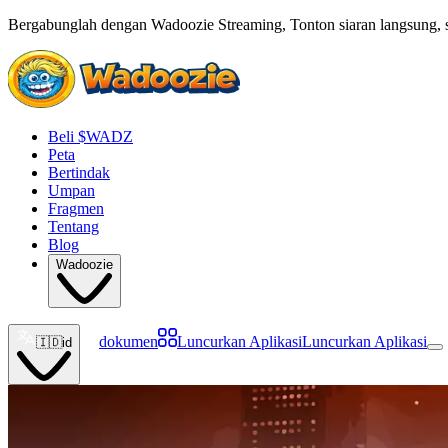
Bergabunglah dengan Wadoozie Streaming, Tonton siaran langsung, st
Beli $WADZ
Peta
Bertindak
Umpan
Fragmen
Tentang
Blog
Wadoozie
dokumen
Luncurkan Aplikasi
Luncurkan Aplikasi
🇮🇩
id