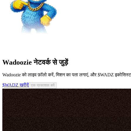
Wadoozie नेटवर्क से जुड़ें
Wadoozie को लाइव फ़ॉलो करें, मिशन का पता लगाएं, और $WADZ इकोसिस्टम स
$WADZ खरीदें
एक प्रकाशक बनें