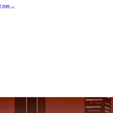
ी लाइव
→