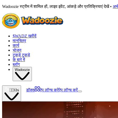
Wadoozie स्ट्रीम में शामिल हों, लाइव इवेंट, आंकड़े और प्रतिक्रियाएं देखें •
अभ
$WADZ खरीदें
मानचित्र
कार्य
भोजन
टुकड़े टुकड़े
के बारे में
ब्लॉग
Wadoozie
डॉक्स
ऐप लॉन्च करें
ऐप लॉन्च करें
🇮🇳
hi