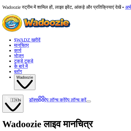
Wadoozie स्ट्रीम में शामिल हों, लाइव इवेंट, आंकड़े और प्रतिक्रियाएं देखें •
अभ
$WADZ खरीदें
मानचित्र
कार्य
भोजन
टुकड़े टुकड़े
के बारे में
ब्लॉग
Wadoozie
डॉक्स
ऐप लॉन्च करें
ऐप लॉन्च करें
🇮🇳
hi
Wadoozie लाइव मानचित्र