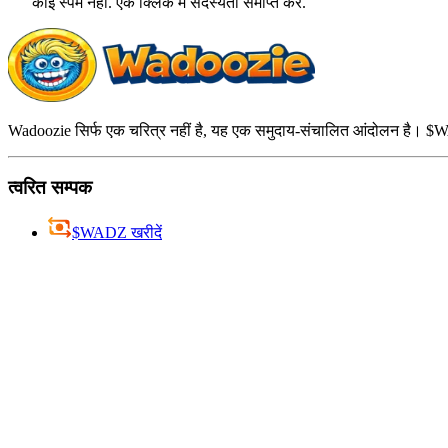
कोई स्पैम नहीं. एक क्लिक में सदस्यता समाप्त करें.
Wadoozie सिर्फ एक चरित्र नहीं है, यह एक समुदाय-संचालित आंदोलन है। $WAD
त्वरित सम्पक
$WADZ खरीदें