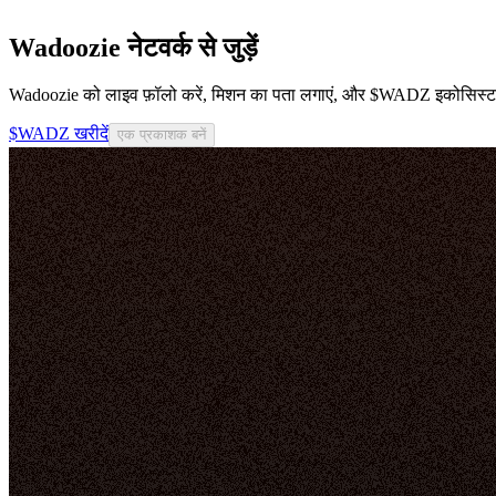
Wadoozie नेटवर्क से जुड़ें
Wadoozie को लाइव फ़ॉलो करें, मिशन का पता लगाएं, और $WADZ इकोसिस्टम स
$WADZ खरीदें
एक प्रकाशक बनें