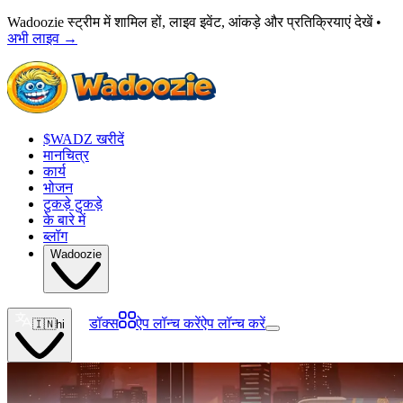
Wadoozie स्ट्रीम में शामिल हों, लाइव इवेंट, आंकड़े और प्रतिक्रियाएं देखें •
अभी लाइव
→
$WADZ खरीदें
मानचित्र
कार्य
भोजन
टुकड़े टुकड़े
के बारे में
ब्लॉग
Wadoozie
डॉक्स
ऐप लॉन्च करें
ऐप लॉन्च करें
🇮🇳
hi