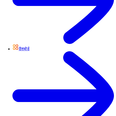
डैशबोर्ड