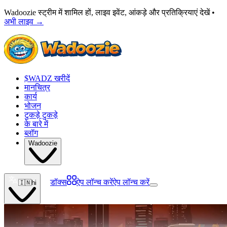
Wadoozie स्ट्रीम में शामिल हों, लाइव इवेंट, आंकड़े और प्रतिक्रियाएं देखें •
अभी लाइव
→
$WADZ खरीदें
मानचित्र
कार्य
भोजन
टुकड़े टुकड़े
के बारे में
ब्लॉग
Wadoozie
डॉक्स
ऐप लॉन्च करें
ऐप लॉन्च करें
🇮🇳
hi