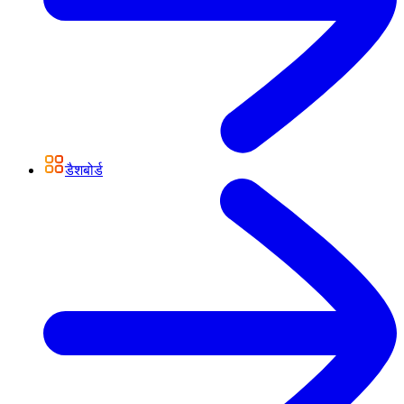
डैशबोर्ड