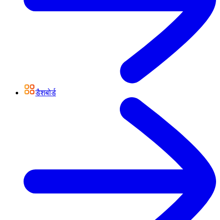
डैशबोर्ड