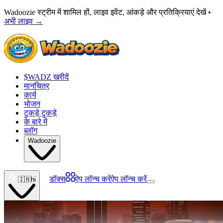
Wadoozie स्ट्रीम में शामिल हों, लाइव इवेंट, आंकड़े और प्रतिक्रियाएं देखें •
अभी लाइव
→
$WADZ खरीदें
मानचित्र
कार्य
भोजन
टुकड़े टुकड़े
के बारे में
ब्लॉग
Wadoozie
डॉक्स
ऐप लॉन्च करें
ऐप लॉन्च करें
🇮🇳
hi