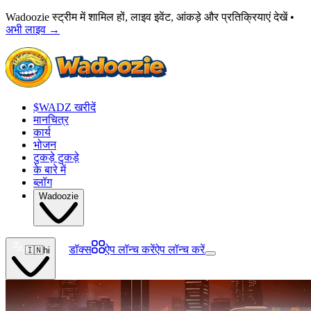
Wadoozie स्ट्रीम में शामिल हों, लाइव इवेंट, आंकड़े और प्रतिक्रियाएं देखें •
अभी लाइव
→
$WADZ खरीदें
मानचित्र
कार्य
भोजन
टुकड़े टुकड़े
के बारे में
ब्लॉग
Wadoozie
डॉक्स
ऐप लॉन्च करें
ऐप लॉन्च करें
🇮🇳
hi