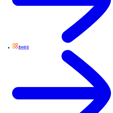
डैशबोर्ड