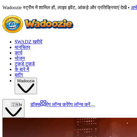
Wadoozie स्ट्रीम में शामिल हों, लाइव इवेंट, आंकड़े और प्रतिक्रियाएं देखें •
अभ
$WADZ खरीदें
मानचित्र
कार्य
भोजन
टुकड़े टुकड़े
के बारे में
ब्लॉग
Wadoozie
डॉक्स
ऐप लॉन्च करें
ऐप लॉन्च करें
🇮🇳
hi