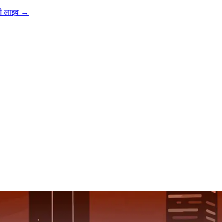
ी लाइव
→