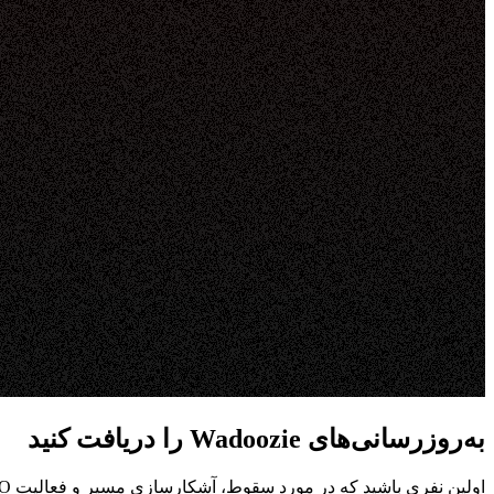
به‌روزرسانی‌های Wadoozie را دریافت کنید
اولین نفری باشید که در مورد سقوط، آشکارسازی مسیر و فعالیت DAO می شنوید.