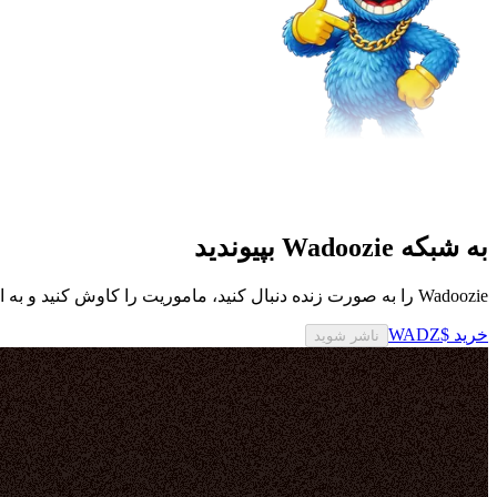
به شبکه Wadoozie بپیوندید
Wadoozie را به صورت زنده دنبال کنید، ماموریت را کاوش کنید و به اکوسیستم $WADZ متصل بمانید.
خرید $WADZ
ناشر شوید