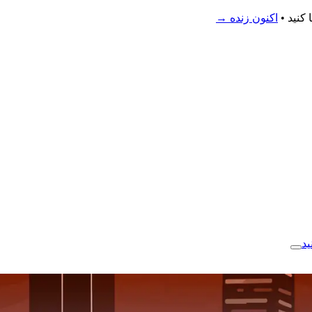
اکنون زنده
→
ید