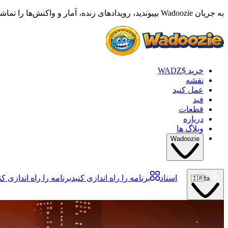
به جریان Wadoozie بپیوندید، رویدادهای زنده، آمار و واکنش‌ها را تماشا کنید •
خرید $WADZ
نقشه
عمل کنید
فید
قطعات
درباره
وبلاگ ها
Wadoozie
اسناد
برنامه را راه اندازی کنید
برنامه را راه اندازی کن
🇮🇷
fa