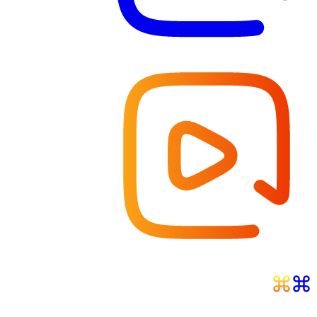
فید
نمای کلی