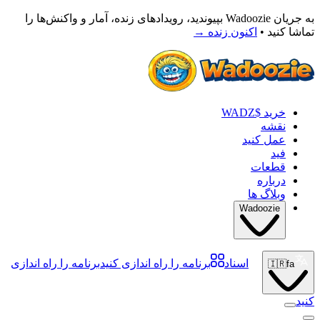
به جریان Wadoozie بپیوندید، رویدادهای زنده، آمار و واکنش‌ها را
تماشا کنید •
اکنون زنده
→
خرید $WADZ
نقشه
عمل کنید
فید
قطعات
درباره
وبلاگ ها
Wadoozie
اسناد
برنامه را راه اندازی کنید
برنامه را راه اندازی
🇮🇷
fa
کنید