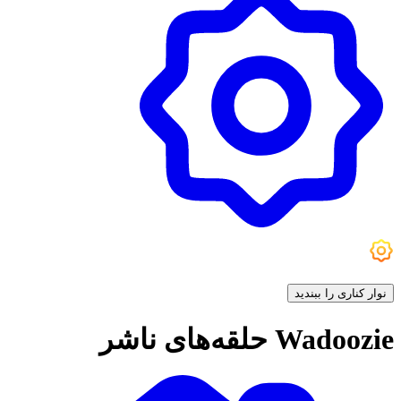
تنظیمات
نوار کناری را ببندید
Wadoozie حلقه‌های ناشر