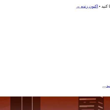
اکنون زنده
→
ید