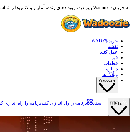
به جریان Wadoozie بپیوندید، رویدادهای زنده، آمار و واکنش‌ها را تماشا کنید •
خرید $WADZ
نقشه
عمل کنید
فید
قطعات
درباره
وبلاگ ها
Wadoozie
اسناد
برنامه را راه اندازی کنید
برنامه را راه اندازی کن
🇮🇷
fa